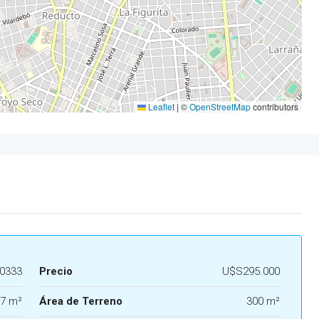
Leaflet
|
©
OpenStreetMap
contributors
0333
Precio
U$S295.000
7 m²
Área de Terreno
300 m²