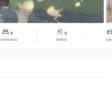
5
2
ormitorios
Baños
Ga