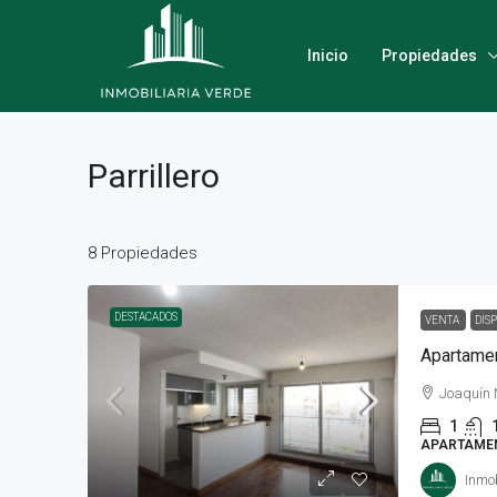
Inicio
Propiedades
Parrillero
8 Propiedades
DESTACADOS
VENTA
DIS
Joaquín
1
APARTAME
Inmob