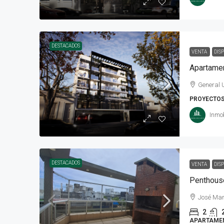
DESTACADOS
VENTA
DIS
General 
PROYECTO
Inmob
DESTACADOS
VENTA
DIS
Penthouse
José Mar
2
APARTAME