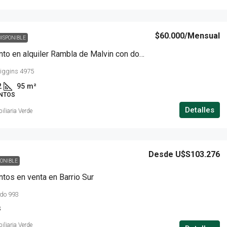
$60.000
/Mensual
DISPONIBLE
Apartamento en alquiler Rambla de Malvin con dos dormitorios, garage y parrillero
higgins 4975
2
95
m²
NTOS
Detalles
iliaria Verde
Desde
U$S103.276
PONIBLE
tos en venta en Barrio Sur
do 993
S
iliaria Verde