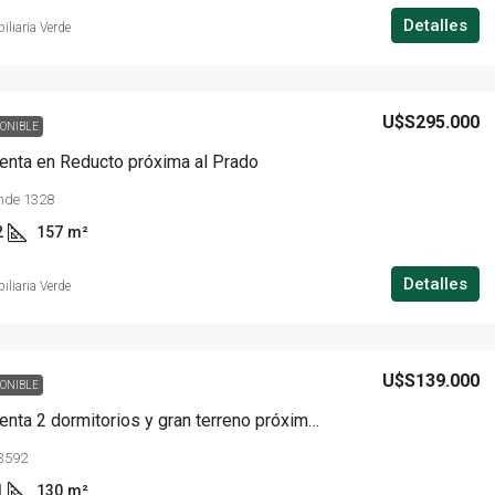
Detalles
iliaria Verde
U$S295.000
PONIBLE
enta en Reducto próxima al Prado
ande 1328
2
157
m²
Detalles
iliaria Verde
U$S139.000
PONIBLE
Casa en venta 2 dormitorios y gran terreno próxima a General Flores
3592
1
130
m²