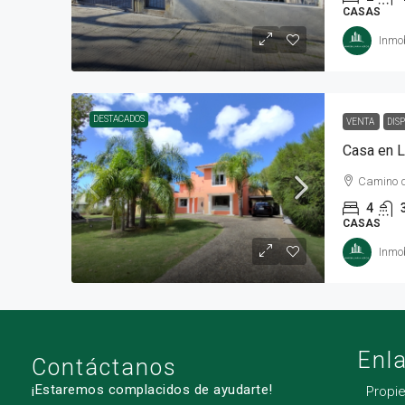
CASAS
Inmob
DESTACADOS
VENTA
DIS
Casa en L
Camino d
4
CASAS
Inmob
Enl
Contáctanos
¡Estaremos complacidos de ayudarte!
Propi