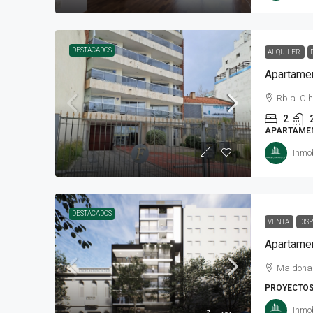
DESTACADOS
ALQUILER
Rbla. O'
2
APARTAME
Inmob
DESTACADOS
VENTA
DIS
Apartamen
Maldona
PROYECTO
Inmob