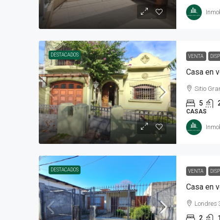
Inmob
DESTACADOS
VENTA
DIS
Casa en v
Sitio Gr
5
CASAS
Inmob
DESTACADOS
VENTA
DIS
Londres 
2