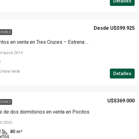
Detalles
Desde
U$S99.925
PONIBLE
Apartamentos en venta en Tres Cruces – Estrena en 2026
Urquiza 2614
S
iliaria Verde
Detalles
U$S369.000
PONIBLE
 de dos dormitorios en venta en Pocitos
tí 3330
2
80
m²
NTOS