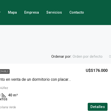
Mapa
Empresa
Servicios
Contacto
Ordenar por:
Orden por defecto
U$S176.000
PONIBLE
Apartamento en venta de un dormitorio con placard en Punta Carretas.
 Núñez
1
40
m²
NTOS
Detalles
iliaria Verde