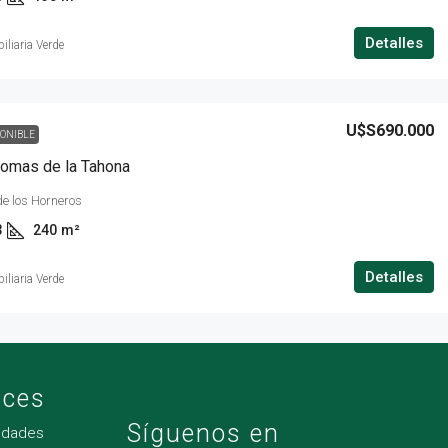
Detalles
iliaria Verde
U$S690.000
PONIBLE
omas de la Tahona
e los Horneros
3
240
m²
Detalles
iliaria Verde
aces
Síguenos en
edades