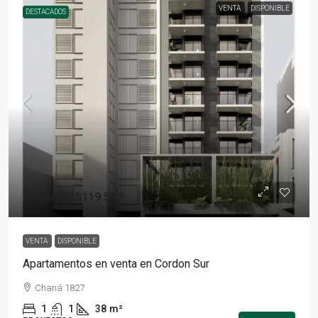
VENTA
DISPONIBLE
DESTACADOS
Desde
U$S119.500
VENTA
DISPONIBLE
Apartamentos en venta en Cordon Sur
Chaná 1827
1
1
38
m²