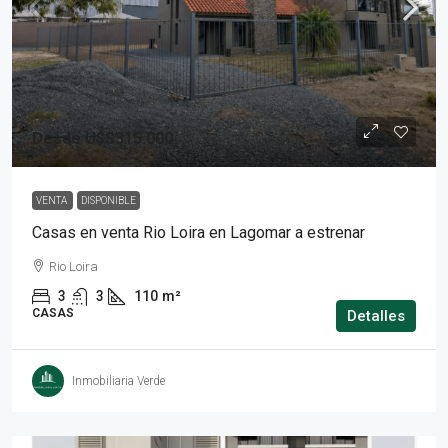
Desde
U$S315.000
VENTA
DISPONIBLE
Casas en venta Rio Loira en Lagomar a estrenar
Rio Loira
3
3
110
m²
CASAS
Detalles
Inmobiliaria Verde