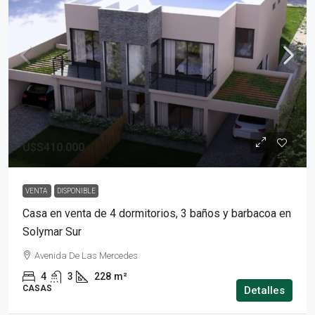
U$S410.000
VENTA
DISPONIBLE
Casa en venta de 4 dormitorios, 3 baños y barbacoa en
Solymar Sur
Avenida De Las Mercedes
4
3
228
m²
CASAS
Detalles