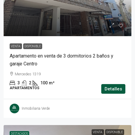
U$S208.500
VENTA
DISPONIBLE
Apartamento en venta de 3 dormitorios 2 baños y
garaje Centro
Mercedes 1319
3
2
100
m²
APARTAMENTOS
Detalles
Inmobiliaria Verde
VENTA
DISPONIBLE
DESTACADOS