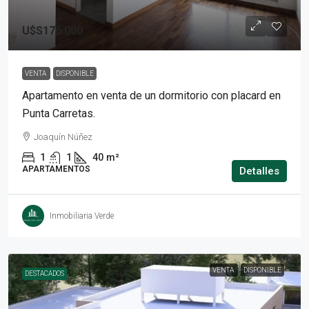
U$S176.000
VENTA
DISPONIBLE
Apartamento en venta de un dormitorio con placard en
Punta Carretas.
Joaquín Núñez
1
1
40
m²
APARTAMENTOS
Detalles
Inmobiliaria Verde
VENTA
DISPONIBLE
DESTACADOS