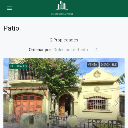
Patio
2 Propiedades
Ordenar por:
Orden por defecto
VENTA
DISPONIBLE
DESTACADOS