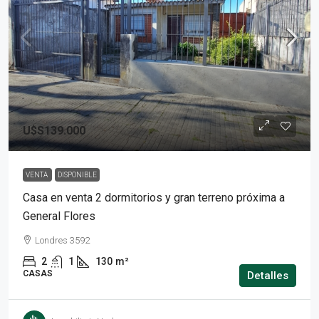
U$S139.000
VENTA
DISPONIBLE
Casa en venta 2 dormitorios y gran terreno próxima a
General Flores
Londres 3592
2
1
130
m²
CASAS
Detalles