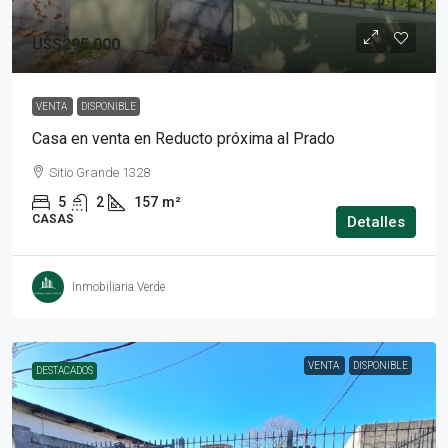
U$S295.000
VENTA
DISPONIBLE
Casa en venta en Reducto próxima al Prado
Sitio Grande 1328
5
2
157
m²
CASAS
Detalles
Inmobiliaria Verde
VENTA
DISPONIBLE
DESTACADOS