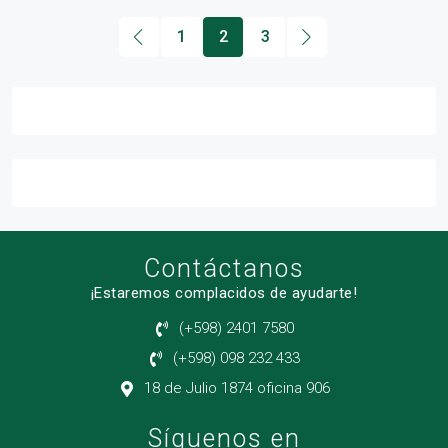
1
2
3
Contáctanos
¡Estaremos complacidos de ayudarte!
(+598) 2401 7580
(+598) 098 232 433
18 de Julio 1874 oficina 906
Síguenos en