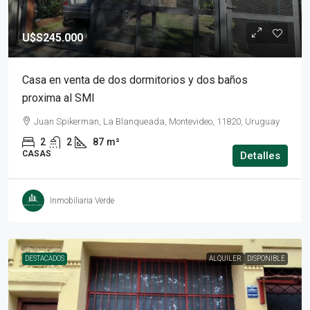
U$S245.000
Casa en venta de dos dormitorios y dos baños
proxima al SMI
Juan Spikerman, La Blanqueada, Montevideo, 11820, Uruguay
2
2
87
m²
CASAS
Detalles
Inmobiliaria Verde
DESTACADOS
ALQUILER
DISPONIBLE