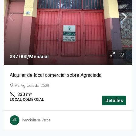
$37.000
/Mensual
Alquiler de local comercial sobre Agraciada
Av. Agraciada 2609
330
m²
LOCAL COMERCIAL
Detalles
Inmobiliaria Verde