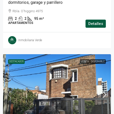
dormitorios, garage y parrillero
Rbla. O'higgins 4975
2
2
95
m²
APARTAMENTOS
Detalles
Inmobiliaria Verde
DESTACADOS
VENTA
DISPONIBLE