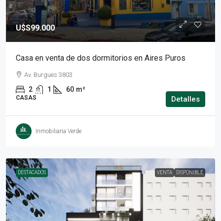
U$S99.000
Casa en venta de dos dormitorios en Aires Puros
Av. Burgues 3803
2
1
60
m²
CASAS
Detalles
Inmobiliaria Verde
DESTACADOS
VENTA
DISPONIBLE