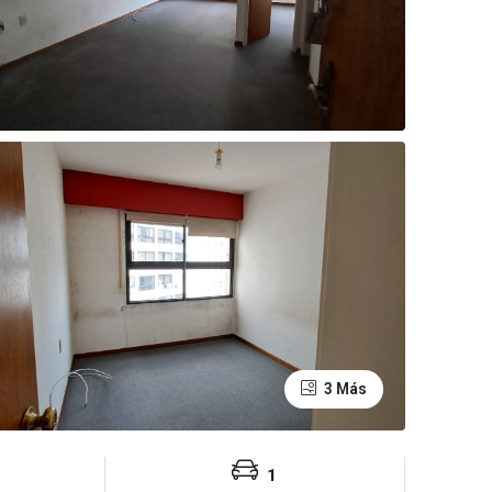
3 Más
1