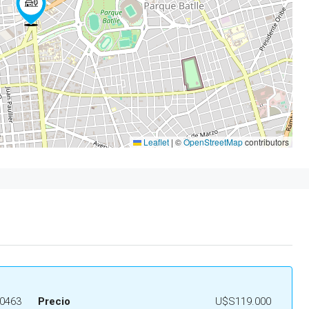
Leaflet
|
©
OpenStreetMap
contributors
0463
Precio
U$S119.000