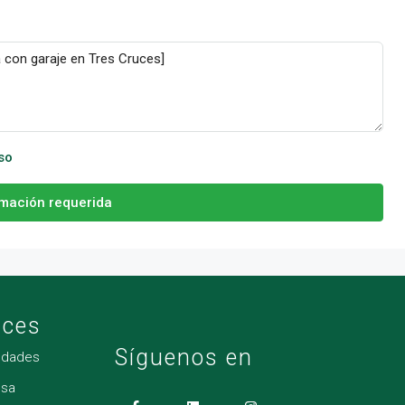
so
rmación requerida
aces
Síguenos en
edades
sa