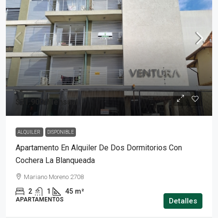
$31.900
/Mensual
ALQUILER
DISPONIBLE
Apartamento En Alquiler De Dos Dormitorios Con
Cochera La Blanqueada
Mariano Moreno 2708
2
1
45
m²
APARTAMENTOS
Detalles