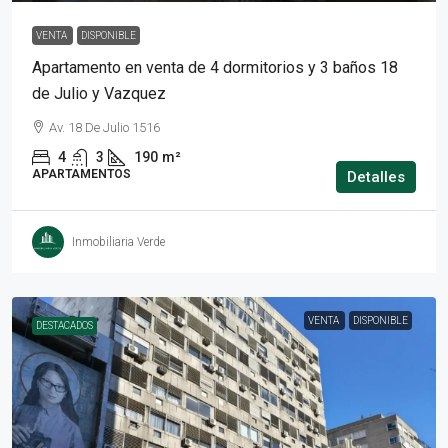
VENTA
DISPONIBLE
Apartamento en venta de 4 dormitorios y 3 baños 18
de Julio y Vazquez
Av. 18 De Julio 1516
4
3
190
m²
APARTAMENTOS
Detalles
Inmobiliaria Verde
VENTA
DISPONIBLE
DESTACADOS