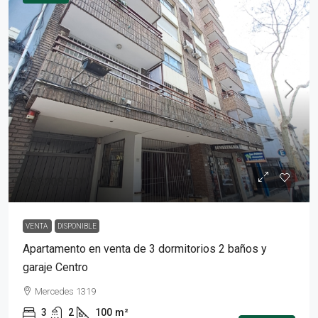
U$S208.500
VENTA
DISPONIBLE
Apartamento en venta de 3 dormitorios 2 baños y
garaje Centro
Mercedes 1319
3
2
100
m²