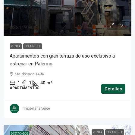
U$S119.000
VENTA
DISPONIBLE
Apartamentos con gran terraza de uso exclusivo a
estrenar en Palermo
Maldonado 1494
1
1
40
m²
APARTAMENTOS
Detalles
Inmobiliaria Verde
VENTA
DISPONIBLE
DESTACADOS