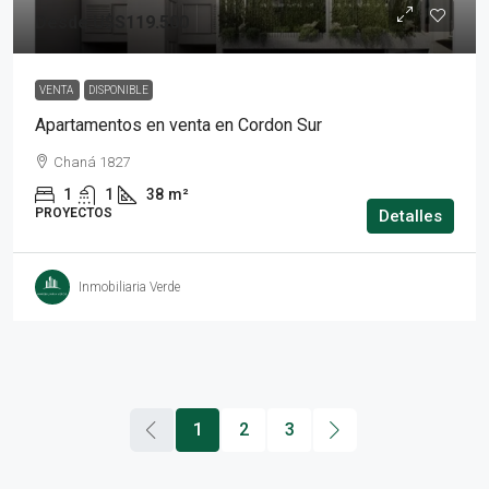
Desde
U$S119.500
VENTA
DISPONIBLE
Apartamentos en venta en Cordon Sur
Chaná 1827
1
1
38
m²
PROYECTOS
Detalles
Inmobiliaria Verde
1
2
3