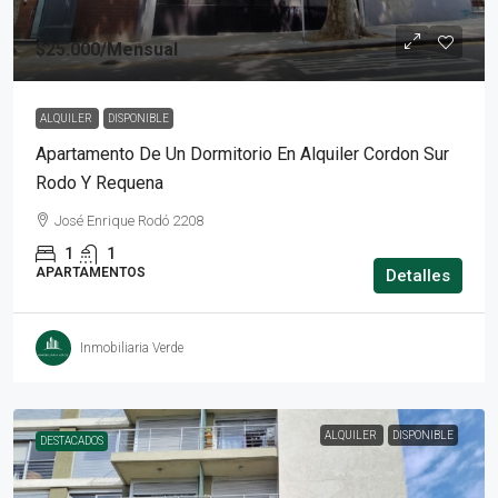
$25.000
/Mensual
ALQUILER
DISPONIBLE
Apartamento De Un Dormitorio En Alquiler Cordon Sur
Rodo Y Requena
José Enrique Rodó 2208
1
1
APARTAMENTOS
Detalles
Inmobiliaria Verde
ALQUILER
DISPONIBLE
DESTACADOS