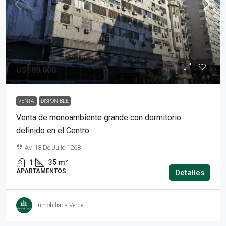
U$S89.000
VENTA
DISPONIBLE
Venta de monoambiente grande con dormitorio
definido en el Centro
Av. 18 De Julio 1268
1
35
m²
APARTAMENTOS
Detalles
Inmobiliaria Verde