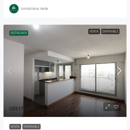
Inmobiliaria Verde
VENTA
DISPONIBLE
DESTACADOS
U$S176.000
VENTA
DISPONIBLE