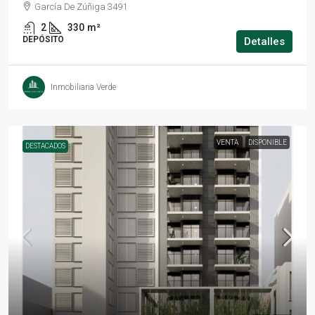
García De Zúñiga 3491
2
330
m²
DEPÓSITO
Detalles
Inmobiliaria Verde
VENTA
DISPONIBLE
DESTACADOS