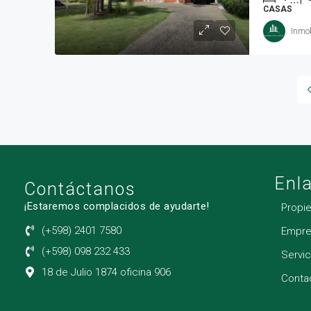
CASAS
Inmob
Enl
Contáctanos
¡Estaremos complacidos de ayudarte!
Propi
(+598) 2401 7580
Empre
(+598) 098 232 433
Servic
18 de Julio 1874 oficina 906
Conta