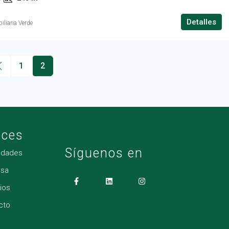
Detalles
iliaria Verde
1
2
aces
Síguenos en
edades
sa
ios
cto