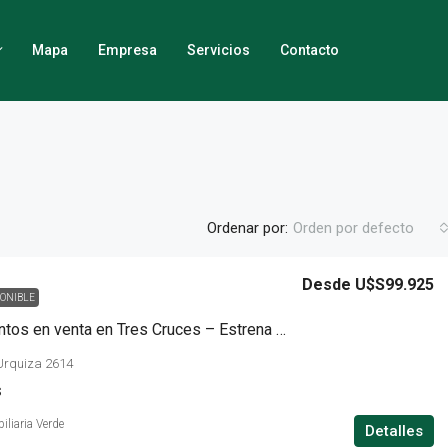
Mapa
Empresa
Servicios
Contacto
Ordenar por:
Orden por defecto
Desde
U$S99.925
PONIBLE
Apartamentos en venta en Tres Cruces – Estrena en 2026
Urquiza 2614
S
iliaria Verde
Detalles