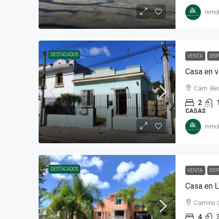
Inmob
DESTACADOS
VENTA
DIS
Casa en v
Cam. Bes
2
CASAS
Inmob
DESTACADOS
VENTA
DIS
Casa en L
Camino d
4