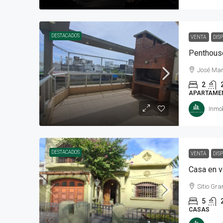
DESTACADOS
VENTA
DIS
Penthouse
José Mar
2
APARTAME
Inmob
DESTACADOS
VENTA
DIS
Casa en v
Sitio Gr
5
CASAS