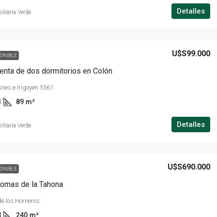
Detalles
iliaria Verde
U$S99.000
PONIBLE
enta de dos dormitorios en Colón
nes e Irigoyen 5561
1
89
m²
Detalles
iliaria Verde
U$S690.000
PONIBLE
omas de la Tahona
e los Horneros
3
240
m²