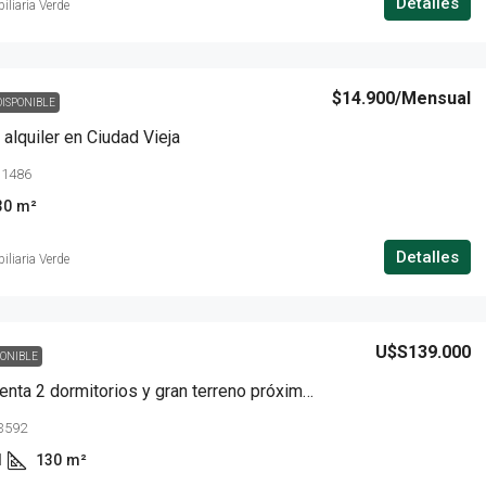
Detalles
iliaria Verde
$14.900
/Mensual
DISPONIBLE
 alquiler en Ciudad Vieja
 1486
30
m²
Detalles
iliaria Verde
U$S139.000
PONIBLE
Casa en venta 2 dormitorios y gran terreno próxima a General Flores
3592
1
130
m²