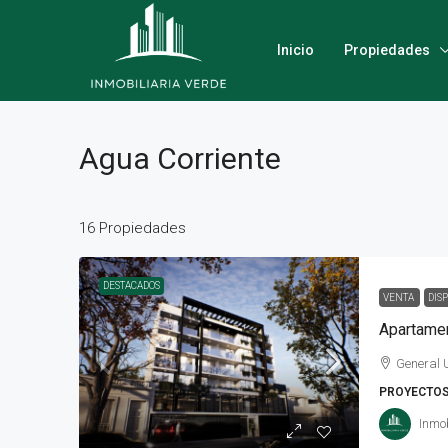
Inicio
Propiedades
Agua Corriente
16 Propiedades
DESTACADOS
VENTA
DIS
General 
PROYECTO
Inmob