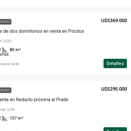
U$S369.000
PONIBLE
 de dos dormitorios en venta en Pocitos
tí 3330
2
80
m²
NTOS
Detalles
iliaria Verde
U$S295.000
PONIBLE
enta en Reducto próxima al Prado
ande 1328
2
157
m²