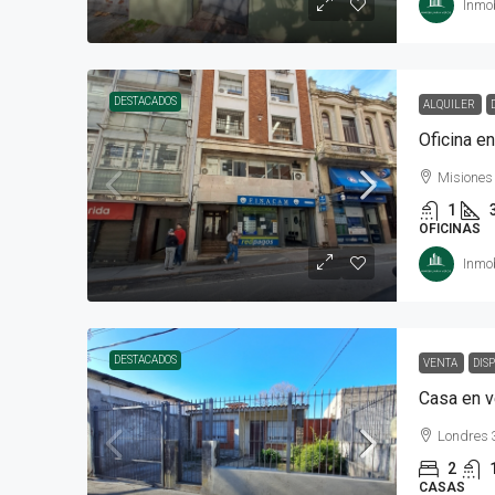
Inmob
DESTACADOS
ALQUILER
Oficina en
Misiones
1
OFICINAS
Inmob
DESTACADOS
VENTA
DIS
Londres 
2
CASAS