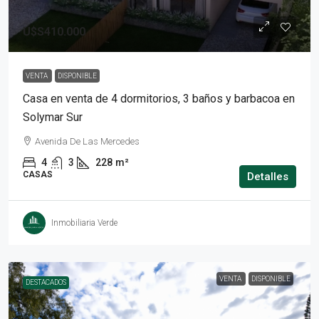
U$S410.000
VENTA
DISPONIBLE
Casa en venta de 4 dormitorios, 3 baños y barbacoa en
Solymar Sur
Avenida De Las Mercedes
4
3
228
m²
CASAS
Detalles
Inmobiliaria Verde
VENTA
DISPONIBLE
DESTACADOS