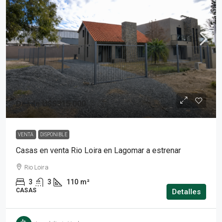
Desde
U$S315.000
VENTA
DISPONIBLE
Casas en venta Rio Loira en Lagomar a estrenar
Rio Loira
3
3
110
m²
CASAS
Detalles