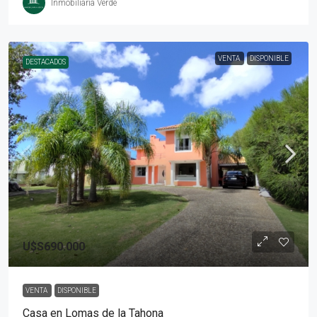
Inmobiliaria Verde
VENTA
DISPONIBLE
DESTACADOS
U$S690.000
VENTA
DISPONIBLE
Casa en Lomas de la Tahona