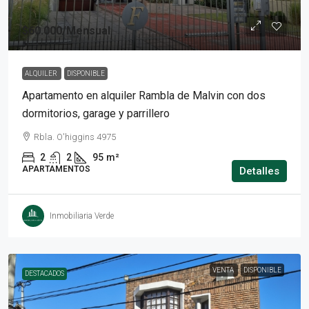
$60.000
/Mensual
ALQUILER
DISPONIBLE
Apartamento en alquiler Rambla de Malvin con dos
dormitorios, garage y parrillero
Rbla. O'higgins 4975
2
2
95
m²
APARTAMENTOS
Detalles
Inmobiliaria Verde
VENTA
DISPONIBLE
DESTACADOS