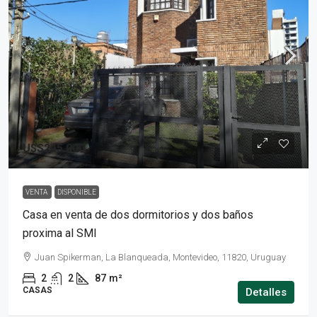
U$S245.000
VENTA
DISPONIBLE
Casa en venta de dos dormitorios y dos baños
proxima al SMI
Juan Spikerman, La Blanqueada, Montevideo, 11820, Uruguay
2
2
87
m²
CASAS
Detalles