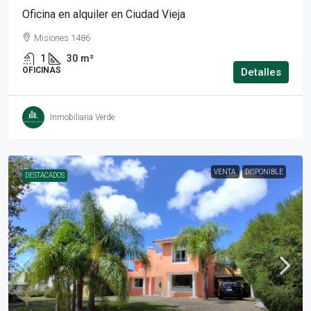
Oficina en alquiler en Ciudad Vieja
Misiones 1486
1
30
m²
OFICINAS
Detalles
Inmobiliaria Verde
VENTA
DISPONIBLE
DESTACADOS