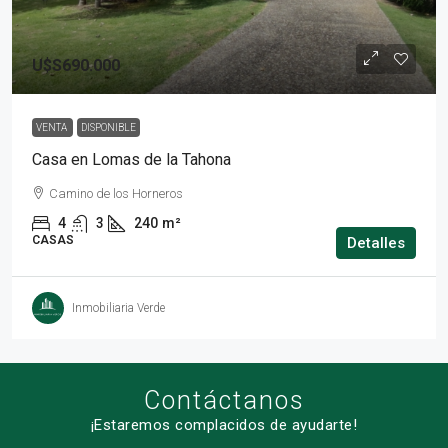
U$S690.000
VENTA
DISPONIBLE
Casa en Lomas de la Tahona
Camino de los Horneros
4
3
240
m²
CASAS
Detalles
Inmobiliaria Verde
Contáctanos
¡Estaremos complacidos de ayudarte!