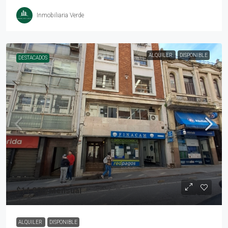
Inmobiliaria Verde
ALQUILER
DISPONIBLE
DESTACADOS
$14.900
/Mensual
ALQUILER
DISPONIBLE