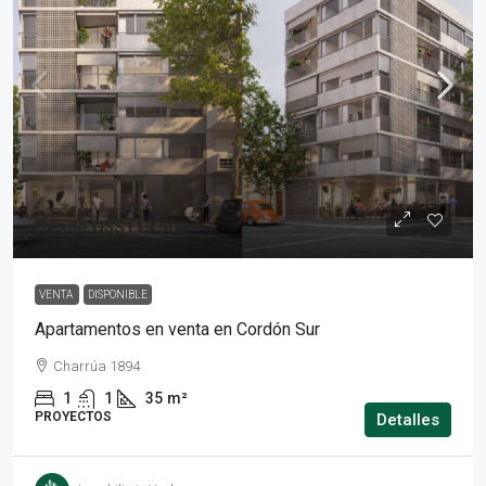
Desde
U$S119.500
VENTA
DISPONIBLE
Apartamentos en venta en Cordón Sur
Charrúa 1894
1
1
35
m²
PROYECTOS
Detalles