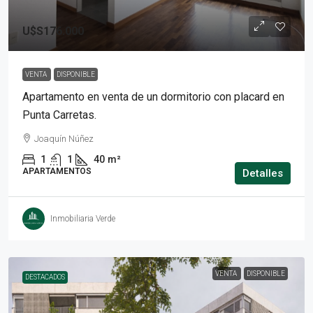
U$S176.000
VENTA
DISPONIBLE
Apartamento en venta de un dormitorio con placard en
Punta Carretas.
Joaquín Núñez
1
1
40
m²
APARTAMENTOS
Detalles
Inmobiliaria Verde
VENTA
DISPONIBLE
DESTACADOS