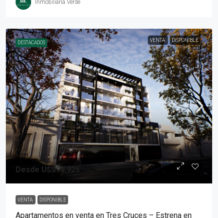
Inmobiliaria Verde
VENTA
DISPONIBLE
DESTACADOS
Desde
U$S99.925
VENTA
DISPONIBLE
Apartamentos en venta en Tres Cruces – Estrena en