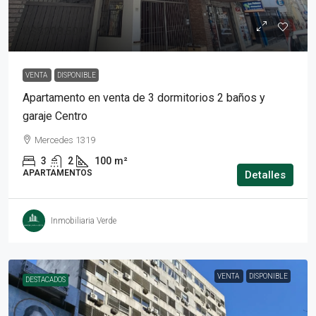
U$S208.500
VENTA
DISPONIBLE
Apartamento en venta de 3 dormitorios 2 baños y
garaje Centro
Mercedes 1319
3
2
100
m²
APARTAMENTOS
Detalles
Inmobiliaria Verde
VENTA
DISPONIBLE
DESTACADOS