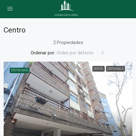
Centro
2 Propiedades
Ordenar por:
Orden por defecto
VENTA
DISPONIBLE
DESTACADOS