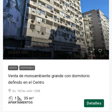
U$S89.000
VENTA
DISPONIBLE
Venta de monoambiente grande con dormitorio
definido en el Centro
Av. 18 De Julio 1268
1
35
m²
APARTAMENTOS
Detalles